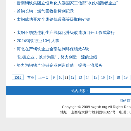
晋南钢铁集团立恒焦化入选国家工信部“水效领跑者企业”
首钢长钢：煤气回收指标创纪录
太钢成功开发全废钢低碳高等级取向硅钢
太钢不锈热连轧生产线优化升级改造项目开工仪式举行
2024钢铁行业10件大事
河北在产钢铁企业全部达到环保绩效A级
“以德立业，以才为重”，努力创造一流的业绩
努力为钢铁产业链企业创造价值，提供一流服务
首页
上一页
9
10
12
13
14
15
16
17
18
19
1510
11
站内搜索：
网站首
Copyright © 2009 sxgtxh.org All Ri
地址：山西省太原市胜利西街327号 电话：0351-3