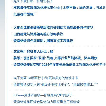
赵民革就任新一任钢协会长
双碳最佳实践能效标杆示范企业 | 太钢不锈：绿色发展，与城
低碳都市型钢厂
太钢全废钢低碳高等级取向硅钢助力高端装备绿色转型
山西建龙与鸿路钢构签订战略协议
晋南钢铁绿色型钢助力国家重点工程建设
这家钢厂的机器人队伍，酷
姜维：服务国家“双碳”战略 支撑行业节能降碳、降本增效
晋南钢铁集团荣获“2024年度钢铁极致能效工程能效标杆三年
实干为要 向新而行 打造更加美好的钢铁未来
晋钢智造成功入选“省级企业技术中心”、“卓越级智能工厂”
6.0mm热基锌铝镁—晋钢最纯“厚”的孩子
晋南钢铁集团绿色型钢助力国家重点工程建设