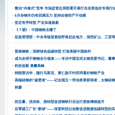
整治“内卷式”竞争 市场监管总局部署开展打击劣质低价专项行
6月份钢市仍有回调压力 坚持自律控产不动摇
坚定有序转型 产业加速焕新
《？望》: 中国钢铁去哪了
应急管理部：中央考核巡查组即将赶赴地方，深挖矿山、工贸
晋南钢铁：深耕绿色低碳转型 打造美丽中国标杆
成为全球不锈钢业引领者——专访中国宝武太钢党委书记、董
科技创新 勇攀高峰
特朗普访华，随行马斯克、黄仁勋不约而同看好钢铁产业
高端硅钢的“破壁者”——记全国五一劳动奖章获得者，太钢硅
林媛
控总量、优供给、推转型促进钢铁行业运行质效继续提升
近零碳工厂长“新绿”——张宣科技以创新促进能源低碳转型的