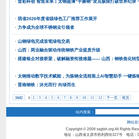
晋彩科创 智造未来丨太钢超薄“手撕钢”攻克极限打破世界纪录
我省2026年度省级绿色工厂推荐工作展开
力争成为全球不锈钢业引领者
山钢绿电完成首笔绿电交易
山西：两业融合驱动传统钢铁产业提质升级
搭建银企对接桥梁，破解融资衔接难题—— 山西：钢铁焦化转型
太钢推动数字技术赋能，为炼钢全流程装上AI智慧助手 一键炼钢
晋南钢铁：沐光而行 向绿而生
2
3
4
5
6
7
8
9
10
11
12
下一页
尾页
1642
1
站内搜索：
网站首
Copyright © 2009 sxgtxh.org All Ri
地址：山西省太原市胜利西街327号 电话：0351-3