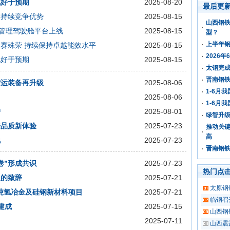
况好于预期
2025-08-20
最后更
建持续竞争优势
2025-08-15
山西钢
”管理驾驶舱平台上线
2025-08-15
型？
上半年钢
赛殊荣 持续保持卓越能效水平
2025-08-15
2026
况好于预期
2025-08-15
太钢完成
晋南钢铁
货运装备再升级
2025-08-06
1-6月我
2025-08-06
1-6月
户
2025-08-01
绿智升级
来品质新体验
2025-07-23
推动关键
高
地
2025-07-23
晋南钢铁
卷”形成共识
2025-07-23
热门点
上的致辞
2025-07-21
太原钢
万吨氢冶金及硅钢新材料项目
2025-07-21
临钢召
建成
2025-07-15
山西钢
2025-07-11
山西震