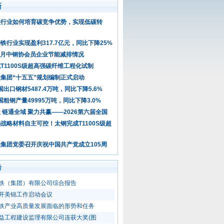
新
铁行业如何培育碳竞争优势，实现低碳转
铁行业实现盈利317.7亿元，同比下降25%
年6月中钢协会员企业节能减排情况
T1100S级超高强碳纤维工程化试制
集团“十五五”规划编制正式启动
国出口钢材5487.4万吨，同比下降5.6%
我国粗钢产量49995万吨，同比下降3.0%
 链通全域 聚力共赢——2026第六届全国
战略材料自主可控！太钢完成T1100S级超
集团党委召开庆祝中国共产党成立105周
击
铁（集团）有限公司综合报告
开美锦工作启动会议
铁产业高质量发展面临的形势和任务
益工程建设监理有限公司连获大奖(图