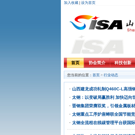
加入收藏
|
设为首页
首页
协会简介
科技创新
您当前的位置：
首页
>
行业动态
山西建龙成功轧制Q460C-L高强
太钢：以变破局赢胜利 加快迈向
晋钢集团荣膺双奖，引领金属板
太钢重点工序炉座蝉联全国节能竞
太钢全流程在线碳管理平台获国