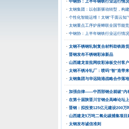
中钢协：上半年钢铁行业运行情
太钢集团：以创新驱动转型，构
个性化智能运维！太钢“千面云知
太钢重点工序炉座蝉联全国节能竞
中钢协：上半年钢铁行业运行情
太钢不锈钢轧制复合材料助铁路
晋钢发布不锈钢彩涂新品
山西建龙首批网纹彩涂板交付客
太钢不锈冷轧厂：喷码“智”造带
太钢集团与华远陆港战略合作落
加强自律——中西部钢企就破“内
在第十届陕晋川甘钢企高峰论坛
晋钢：拟投资125亿元建设200
山西建龙5万吨二氧化碳捕集项目
太钢发布诚信准则